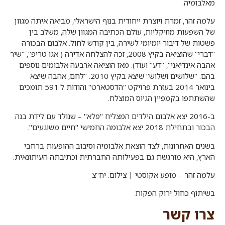
מאלבומיה.
עלמה זהר, זמרת ויוצרת ייחודית בנוף הישראלי, מביאה איתה מגוון
של השפעות מוזיקליות, עולם הכתיבה המגוון שלה, משלב בין
פשטות של דיבור יומיומי לשירה, בין קודש לחול. אלבום הבכורה
"דברי" שהוציאה בקיץ 2008, זכה להצלחה אדירה ( אגו טריפ", "שיר
אהבה אינדיאני", "דע" ועוד). מאז הוציאה ארבעה אלבומים נוספים
בהם: "שלושים ושלוש" שיצא בקיץ 2010. "לחם, אהבה שיצא
בינואר 2014 בעזרת פרויקט "הדסטארט" והודות ל 591 תומכים
שהשתתפו בקמפיין הגיוס המוצלח.
ב-2016 יצא אלבום הילדים המצליח "פלא" – שנולד עם לידת בנה
הבכור ובתחילת 2018 יצא אלבומה החמישי "חיים משוגעים".
בשנים האחרונות, לצד הוצאת אלבומיה וסיבוב ההופעות ברחבי
הארץ, היא מורגשת גם בפעילותה החברתית וכתיבתה העיתונאית.
עלמה זהר – מופע אקוסטי | צילום: יח"צ
בשיתוף כחול ירוק הפקות
צרו קשר