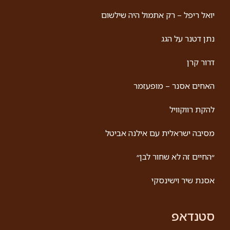
יואל ריפל – רק אתמול היה שילשום
נתן דטנר על הגג
דרור קרן
האחים אסנר – מופעזמר
להקת רווקוויל
מסיבה ישראלית עם אילנה אביטל
״החיים זה לא שחור לבן״
אסנת שיר וישינסקי
סטנדאפ