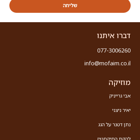
שליחה
דברו איתנו
077-3006260
info@mofaim.co.il
מוזיקה
אבי גרייניק
יאיר ניצני
נתן דטנר על הגג
להקת הסיקסטיז