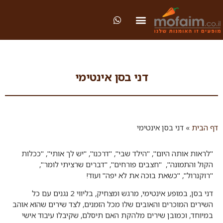
דני בסן אינטימי
דף הבית
»
דני בסן אינטימי
"לראות אותה היום", "הילד שבי", "דרכנו", "יש לך אותי", "ככלות
הקול והתמונה", "חצבים פורחים", "דברים שרציתי לומר",
"רוקנרול", "כשאת בוכה את לא יפה" ועוד!
​דני בסן, במופע אינטימי, מרגש ומצחיק, בליווי 2 נגנים עם כל
השירים המוכרים והאובים שלו מכל הזמנים, לצד שירים שהוא אוהב
במיוחד, וכמובן שירים מלהקת האם תיסלם, שקיבלו עיבוד אישי