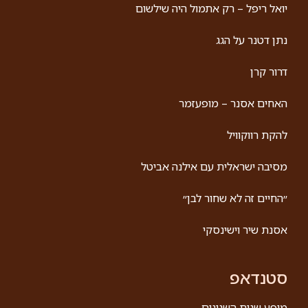
יואל ריפל – רק אתמול היה שילשום
נתן דטנר על הגג
דרור קרן
האחים אסנר – מופעזמר
להקת רווקוויל
מסיבה ישראלית עם אילנה אביטל
״החיים זה לא שחור לבן״
אסנת שיר וישינסקי
סטנדאפ
מופע שנות השנונים