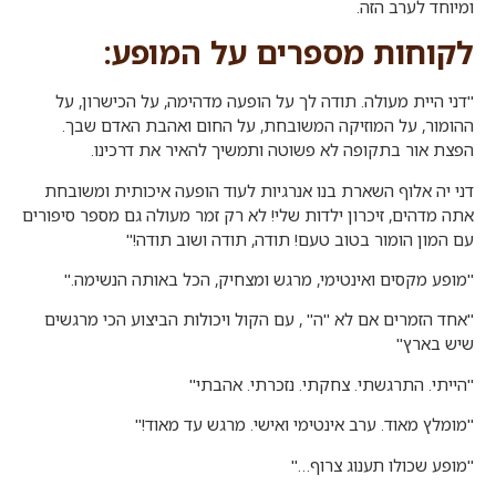
ומיוחד לערב הזה.
לקוחות מספרים על המופע:
​"דני היית מעולה. תודה לך על הופעה מדהימה, על הכישרון, על
ההומור, על המוזיקה המשובחת, על החום ואהבת האדם שבך.
הפצת אור בתקופה לא פשוטה ותמשיך להאיר את דרכינו.
דני יה אלוף השארת בנו אנרגיות לעוד הופעה איכותית ומשובחת
אתה מדהים, זיכרון ילדות שלי! לא רק זמר מעולה גם מספר סיפורים
עם המון הומור בטוב טעם! תודה, תודה ושוב תודה!"
​"מופע מקסים ואינטימי, מרגש ומצחיק, הכל באותה הנשימה."
​"אחד הזמרים אם לא "ה" , עם הקול ויכולות הביצוע הכי מרגשים
שיש בארץ"
"הייתי. התרגשתי. צחקתי. נזכרתי. אהבתי"
"מומלץ מאוד. ערב אינטימי ואישי. מרגש עד מאוד!"
"מופע שכולו תענוג צרוף…"