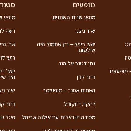
מופעים
סטנד
מופע שנות השנונים
מופע שנ
יאיר ניצני
רשף לוי
גג
יואל ריפל – רק אתמול היה
אבי גריי
שילשום
יז
רועי לוי
נתן דטנר על הגג
 מופעזמר
יואל רי
דרור קרן
היה שי
האחים אסנר – מופעזמר
יאיר ניצ
להקת רווקוויל
דרור קר
מסיבה ישראלית עם אילנה אביטל
סיגל שמ
״החיים זה לא שחור לבן״
עידן מו