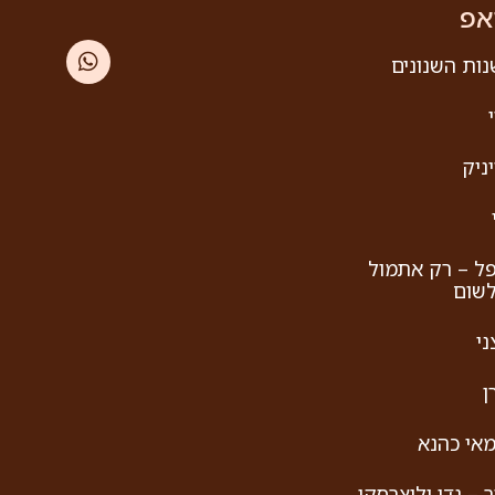
אפ
ות השנונים
ניק
פל – רק אתמול
לשום
ני
ן
אי כהנא
ר – גדי וליצרסקי