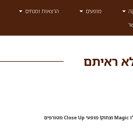
ה
מופעים
הרצאות ומנחים
ר
לא ראיתם
נבחרת הוירטואוזים הטובים בארץ חוברים יחדיו לערב שלם שכולו Magic וצחוק! מופעי Close Up מטורפים