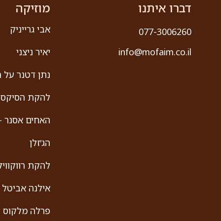
דברו איתנו
מוזיקה
אבי גרייניק
077-3006260
יאיר ניצני
info@mofaim.co.il
נתן דטנר על ה
להקת הסיקסט
האחים אסנר –
הג′זלן
להקת רווקוויל
אילנה אביטל
פרלה מלקוס