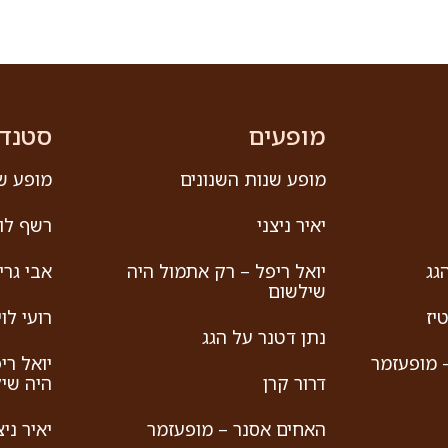
מופעים
סטנד
מופע שנות השנונים
מופע שנ
יאיר ניצני
רשף לוי
גג
יואל ריפל – רק אתמול היה
אבי גריי
שילשום
יז
רועי לוי
נתן דטנר על הגג
 מופעזמר
יואל רי
דרור קרן
היה שי
האחים אסנר – מופעזמר
יאיר ניצ