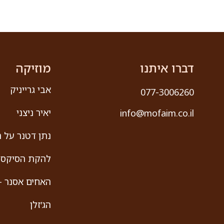
דברו איתנו
מוזיקה
אבי גרייניק
077-3006260
יאיר ניצני
info@mofaim.co.il
נתן דטנר על ה
להקת הסיקסט
האחים אסנר –
הג′זלן