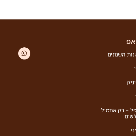
אפ
ות השנונים
ניק
פל – רק אתמול
לשום
ני