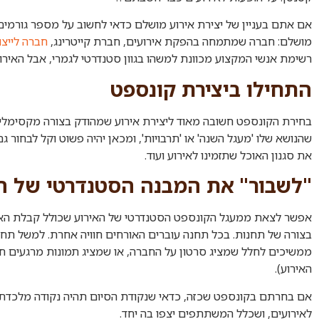
אם אתם בעניין של יצירת אירוע מושלם כדאי לחשוב על מספר גורמים 
מושלם: חברה שמתמחה בהפקת אירועים, חברת קייטרינג,
חברה לייצו
רשימת אנשי המקצוע מכוונת למשהו בגוון סטנדרטי לגמרי, אבל האירוע 
התחילו ביצירת קונספט
בחירת הקונספט חשובה מאוד ליצירת אירוע שמהודק בצורה מקסימלית
שהנושא שלו 'מעגל השנה' או 'תרבויות', ומכאן יהיה פשוט וקל לבחור 
את סגנון האוכל שתזמינו לאירוע ועוד.
"
לשבור
"
את המבנה הסטנדרטי של ה
אפשר לצאת ממעגל הקונספט הסטנדרטי של האירוע שכולל קבלת האורחים
בצורה של תחנות. בכל תחנה עוברים האורחים חוויה אחרת. למשל תח
ממשיכים לחלל שמציג סרטון על החברה, או שמציג תמונות מרגעים ח
האירוע).
אם בחרתם בקונספט שכזה, כדאי שנקודת הסיום תהיה נקודה מלכדת,
לאירועים, ושכלל המשתתפים יצפו בה יחד.