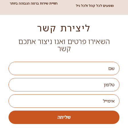
יואל ריפל – רק אתמול היה שילשום
בהשתתפות: יואל ריפל, אסנת זינו ואילן וייל המופע החדש
"רק אתמול היה שלשום" בוחן בהווה – איך העבר ייראה
בעתיד זהו מופע מוסיקלי, נוסטלגי, אקטואלי
קרא עוד »