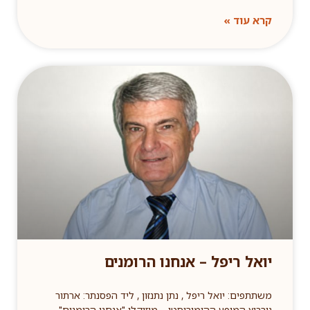
קרא עוד »
יואל ריפל – אנחנו הרומנים
משתתפים: יואל ריפל , נתן נתנזון , ליד הפסנתר: ארתור
גורביץ המופע ההומוריסטי – מוזיקלי "אנחנו הרומנים",