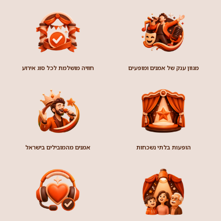
״החיטה צומחת שוב״ – אסנת
שיר-וישינסקי
מופע חדש בליווי נגנים איך מתוך תהומות העצב מוצאים
את הכוח לאסוף את השברים וללמוד שוב לחייך, לאהוב
וליצור? אסנת לוקחת את הקהל למסע שבו
קרא עוד »