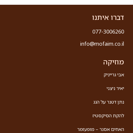
״החיים זה לא שחור לבן״ – ננסי
ברנדס ואסנת שיר-וישינסקי
מה קורה כשסטנדאפיסט ומוזיקאי עם חוש נונסנס מפותח
נפגש עם זמרת-חקיינית מרגשת? מקבלים מופע ייחודי
שלא דומה לשום דבר אחר! "החיים זה לא שחור לבן" הוא
קרא עוד »