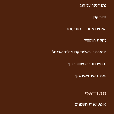
קרא עוד »
אבי גרייניק
הוא שר, מנגן, מצחיק ומבדר – עם נוכחות בימתית כובשת,