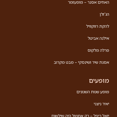
אבי גרייניק
זמר, שחקן, קומיקאי, מנחה, מלחין, מעבד, מנגן… אבי
גרייניק במופע שיש בו הכל: הומור *מוסיקה ושירה*
אילתורים ושיתוף פעיל של הקהל מופע חדש של אבי