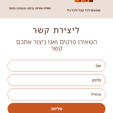
רשף לוי
היוצר של "הבורר", "אהבה קולומביאנית" ו"איים אבודים",
"לצוד פילים" זוכה פרס התיאטרון על ההצגה "החולה
ההודי", אחד הסטנדאפיסטים המובילים בשנים האחרונות
בארץ. במופע אינטליגנטי, מצחיק
קרא עוד »